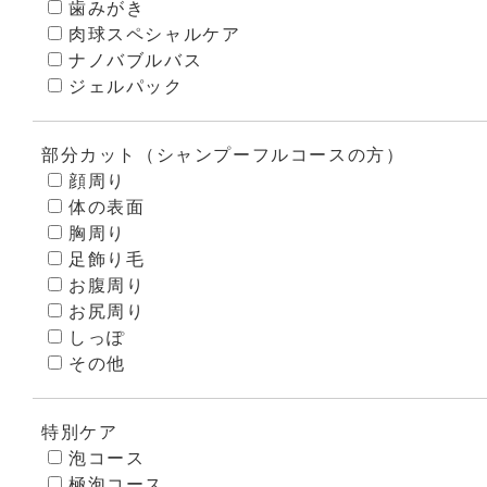
歯みがき
肉球スペシャルケア
ナノバブルバス
ジェルパック
部分カット（シャンプーフルコースの方）
顔周り
体の表面
胸周り
足飾り毛
お腹周り
お尻周り
しっぽ
その他
特別ケア
泡コース
極泡コース