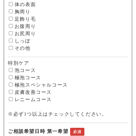
体の表面
胸周り
足飾り毛
お腹周り
お尻周り
しっぽ
その他
特別ケア
泡コース
極泡コース
極泡スペシャルコース
皮膚改善コース
レニームコース
※必ず1つ以上はチェックしてください。
ご相談希望日時 第一希望
必須