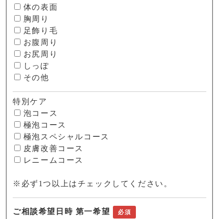
体の表面
胸周り
足飾り毛
お腹周り
お尻周り
しっぽ
その他
特別ケア
泡コース
極泡コース
極泡スペシャルコース
皮膚改善コース
レニームコース
※必ず1つ以上はチェックしてください。
ご相談希望日時 第一希望
必須